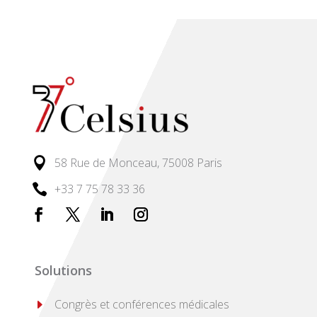

58 Rue de Monceau, 75008 Paris

+33 7 75 78 33 36
Solutions
E
Congrès et conférences médicales