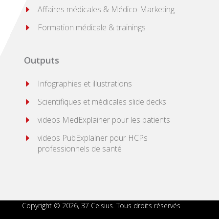
E
Affaires médicales & Médico-Marketing
E
Formation médicale & trainings
Outputs
E
Infographies et illustrations
E
Scientifiques et médicales slide decks
E
videos MedExplainer pour les patients
E
videos PubExplainer pour HCPs
professionnels de santé
Copyright © 2026, 37 Celsius. Tous droits réservés