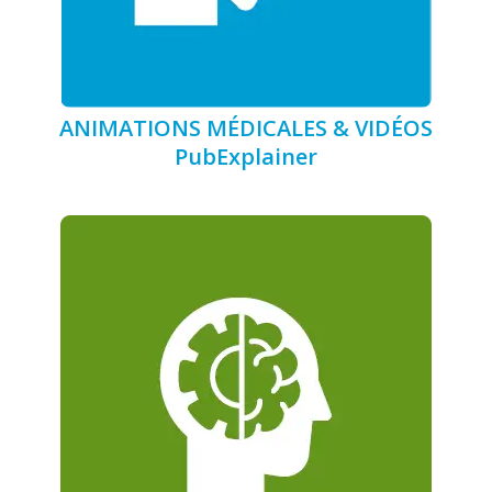
ANIMATIONS MÉDICALES & VIDÉOS
PubExplainer