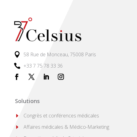

58 Rue de Monceau, 75008 Paris

+33 7 75 78 33 36
Solutions
E
Congrès et conférences médicales
E
Affaires médicales & Médico-Marketing